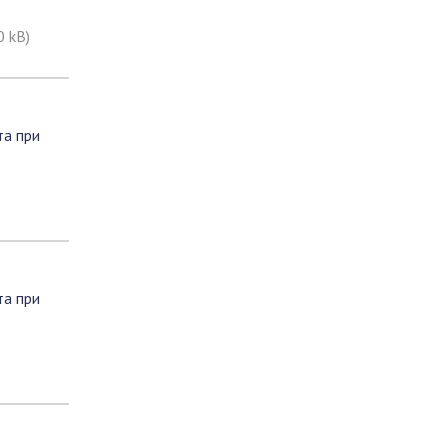
0 kB)
та при
та при