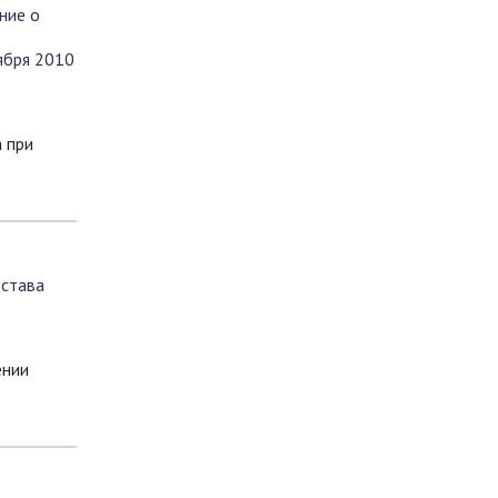
ние о
ября 2010
 при
остава
ении