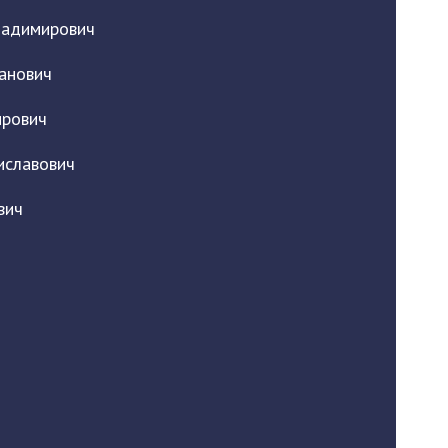
ладимирович
анович
рович
иславович
вич