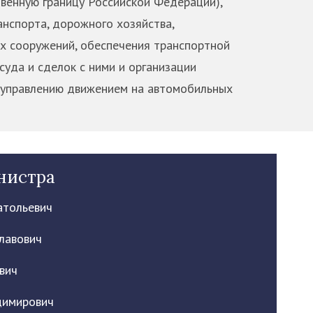
твенную границу Российской Федерации),
анспорта, дорожного хозяйства,
х сооружений, обеспечения транспортной
суда и сделок с ними и организации
 управлению движением на автомобильных
нистра
атольевич
лавович
вич
димирович