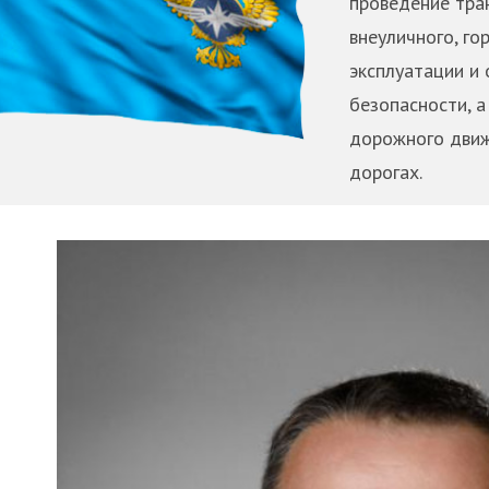
проведение тран
внеуличного, го
эксплуатации и
безопасности, а
дорожного движ
дорогах.