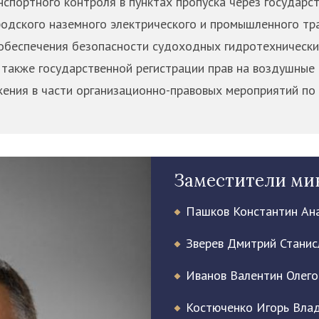
спортного контроля в пунктах пропуска через государс
родского наземного электрического и промышленного тр
 обеспечения безопасности судоходных гидротехнически
 также государственной регистрации прав на воздушные 
ения в части организационно-правовых мероприятий по
Заместители ми
Пашков Константин Ан
Зверев Дмитрий Станис
Иванов Валентин Олего
Костюченко Игорь Вла