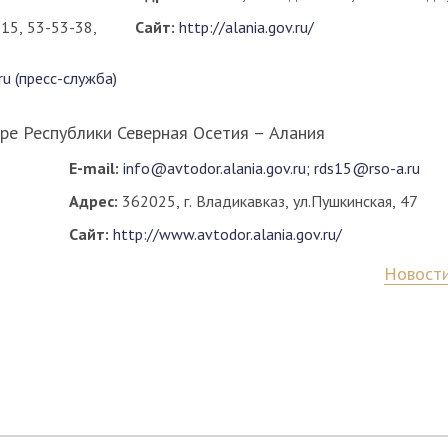
-15, 53-53-38,
Сайт:
http://alania.gov.ru/
ru (пресс-служба)
ре Республики Северная Осетия – Алания
E-mail:
info@avtodor.alania.gov.ru; rds15@rso-a.ru
Адрес:
362025, г. Владикавказ, ул.Пушкинская, 47
Сайт:
http://www.avtodor.alania.gov.ru/
Новости