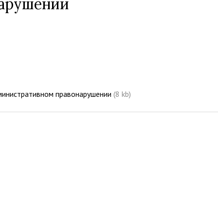
нарушении
дминистративном правонарушении
(8 kb)