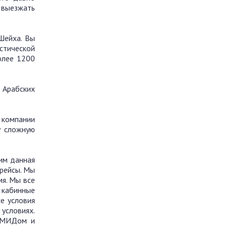
я выезжать
Шейха. Вы
истической
олее 1200
 Арабских
 компании
у сложную
 им данная
 рейсы. Мы
я. Мы все
 кабинные
е условия
 условиях.
с МИДом и