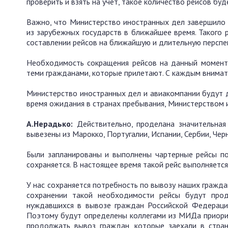
проверить и взять на учёт, такое количество рейсов бу
Важно, что Министерство иностранных дел завершило
из зарубежных государств в ближайшее время. Такого
составлении рейсов на ближайшую и длительную перспе
Необходимость сокращения рейсов на данный момент 
теми гражданами, которые прилетают. С каждым внимат
Министерство иностранных дел и авиакомпании будут д
время ожидания в странах пребывания, Министерством 
А.Нерадько:
Действительно, проделана значительная
вывезены из Марокко, Португалии, Испании, Сербии, Чер
Были запланированы и выполнены чартерные рейсы по
сохраняется. В настоящее время такой рейс выполняется
У нас сохраняется потребность по вывозу наших гражда
сохранении такой необходимости рейсы будут прод
нуждавшихся в вывозе граждан Российской Федерации
Поэтому будут определены коллегами из МИДа приорит
продолжать вывоз граждан, которые заехали в стран