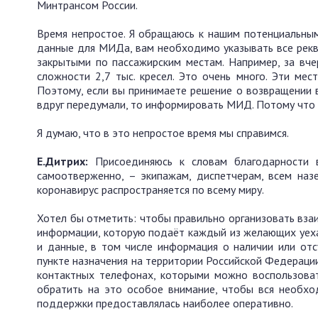
Минтрансом России.
Время непростое. Я обращаюсь к нашим потенциальным
данные для МИДа, вам необходимо указывать все рекв
закрытыми по пассажирским местам. Например, за вче
сложности 2,7 тыс. кресел. Это очень много. Эти ме
Поэтому, если вы принимаете решение о возвращении в
вдруг передумали, то информировать МИД. Потому что 
Я думаю, что в это непростое время мы справимся.
Е.Дитрих:
Присоединяюсь к словам благодарности в
самоотверженно, – экипажам, диспетчерам, всем наз
коронавирус распространяется по всему миру.
Хотел бы отметить: чтобы правильно организовать вза
информации, которую подаёт каждый из желающих уеха
и данные, в том числе информация о наличии или отс
пункте назначения на территории Российской Федерации
контактных телефонах, которыми можно воспользоват
обратить на это особое внимание, чтобы вся необхо
поддержки предоставлялась наиболее оперативно.