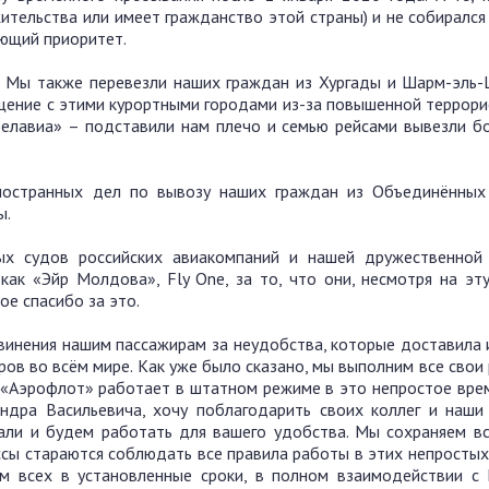
ительства или имеет гражданство этой страны) и не собиралс
ующий приоритет.
. Мы также перевезли наших граждан из Хургады и Шарм-эль-
бщение с этими курортными городами из-за повышенной террор
«Белавиа» – подставили нам плечо и семью рейсами вывезли б
ностранных дел по вывозу наших граждан из Объединённых
ы.
ых судов российских авиакомпаний и нашей дружественной
как «Эйр Молдова», Fly One, за то, что они, несмотря на эт
ое спасибо за это.
звинения нашим пассажирам за неудобства, которые доставила
иров во всём мире. Как уже было сказано, мы выполним все свои
 «Аэрофлот» работает в штатном режиме в это непростое врем
андра Васильевича, хочу поблагодарить своих коллег и наши
али и будем работать для вашего удобства. Мы сохраняем вс
сы стараются соблюдать все правила работы в этих непростых
м всех в установленные сроки, в полном взаимодействии 