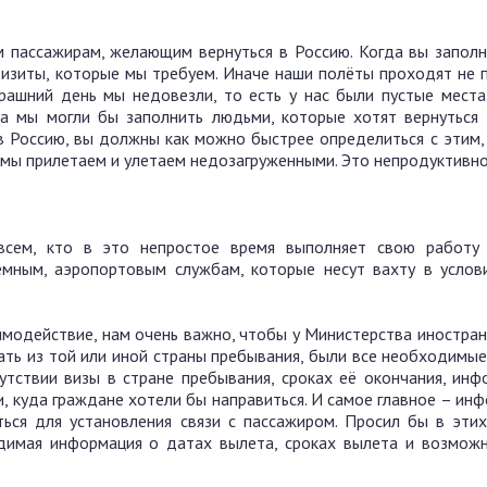
 пассажирам, желающим вернуться в Россию. Когда вы заполн
изиты, которые мы требуем. Иначе наши полёты проходят не 
рашний день мы недовезли, то есть у нас были пустые места
ста мы могли бы заполнить людьми, которые хотят вернуться 
 Россию, вы должны как можно быстрее определиться с этим, 
мы прилетаем и улетаем недозагруженными. Это непродуктивн
сем, кто в это непростое время выполняет свою работу
емным, аэропортовым службам, которые несут вахту в услови
имодействие, нам очень важно, чтобы у Министерства иностран
ть из той или иной страны пребывания, были все необходимые
утствии визы в стране пребывания, сроках её окончания, инф
, куда граждане хотели бы направиться. И самое главное – ин
ься для установления связи с пассажиром. Просил бы в этих
димая информация о датах вылета, сроках вылета и возмож