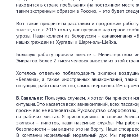
находится в стране пребывания (на постоянном месте ж
таким экстренным образом в Россию, – это будет след
Вот такие приоритеты расставим и продолжим работу
знаете, что с 2015 года у нас прервано чартерное соо
угрозы. Наши коллеги из Белоруссии – авиакомпания 
наших граждан из Хургады и Шарм-эль-Шейха.
Большую работу провели вместе с Министерством и
Эмиратов. Более 2 тысяч человек вывезли из этой стран
Хотелось отдельно поблагодарить экипажи воздушн
«Белавиа», а также иностранных авиакомпаний, таких 
ситуацию, работали честно, самоотверженно. Им огромн
В.Савельев:
Пользуясь случаем, я хотел бы принести и
ситуация. Это касается всех авиакомпаний, всех пассаж
просим вас не волноваться. Руководство «Аэрофлота»,
на рабочих местах. Я присоединяюсь к словам Алекс
экипажи – пилотов, наши наземные службы. Мы работ
безопасности – вы видите это на борту. Наши стюардес
В компании нормальный моральный дух. Мы перевезё