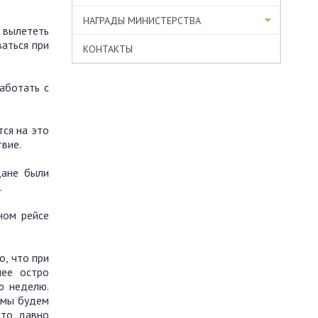
НАГРАДЫ МИНИСТЕРСТВА
 вылететь
аться при
КОНТАКТЫ
аботать с
ся на это
вие.
дане были
.
ном рейсе
о, что при
лее остро
ю неделю.
 мы будем
кто давно