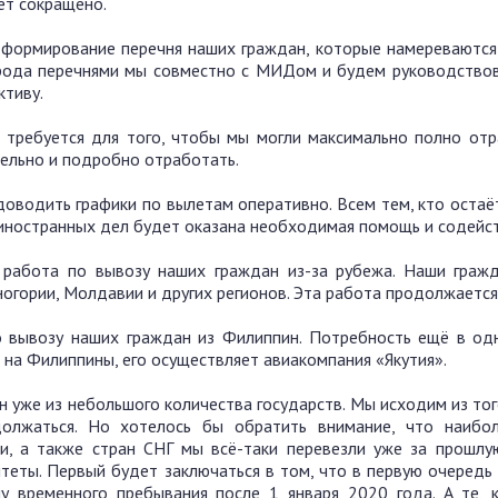
дет сокращено.
 формирование перечня наших граждан, которые намереваются
 рода перечнями мы совместно с МИДом и будем руководствов
ктиву.
требуется для того, чтобы мы могли максимально полно отр
ельно и подробно отработать.
оводить графики по вылетам оперативно. Всем тем, кто остаёт
иностранных дел будет оказана необходимая помощь и содейст
 работа по вывозу наших граждан из-за рубежа. Наши граж
ногории, Молдавии и других регионов. Эта работа продолжается
 вывозу наших граждан из Филиппин. Потребность ещё в од
 на Филиппины, его осуществляет авиакомпания «Якутия».
н уже из небольшого количества государств. Мы исходим из тог
олжаться. Но хотелось бы обратить внимание, что наибо
, а также стран СНГ мы всё-таки перевезли уже за прошлу
еты. Первый будет заключаться в том, что в первую очередь
у временного пребывания после 1 января 2020 года. А те, 