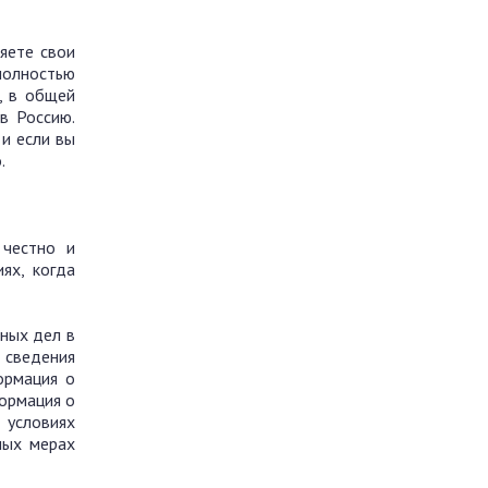
яете свои
полностью
, в общей
в Россию.
и если вы
о.
 честно и
ях, когда
ных дел в
 сведения
ормация о
формация о
 условиях
ных мерах