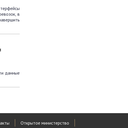
нтерфейсы
евозок, в
завершить
и
ти данные
акты
Открытое министерство