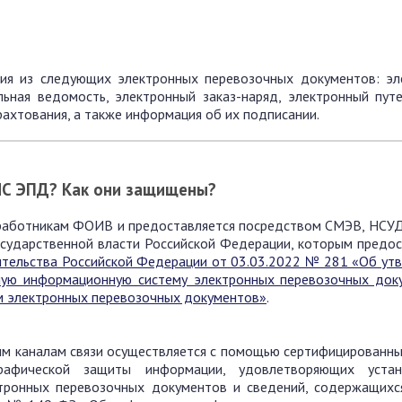
ия из следующих электронных перевозочных документов: эл
ьная ведомость, электронный заказ-наряд, электронный путе
рахтования, а также информация об их подписании.
ГИС ЭПД? Как они защищены?
 работникам ФОИВ и предоставляется посредством СМЭВ, НСУД
осударственной власти Российской Федерации, которым предос
тельства Российской Федерации от 03.03.2022 № 281 «Об ут
ную информационную систему электронных перевозочных док
м электронных перевозочных документов»
.
м каналам связи осуществляется с помощью сертифицированны
графической защиты информации, удовлетворяющих устан
тронных перевозочных документов и сведений, содержащихся