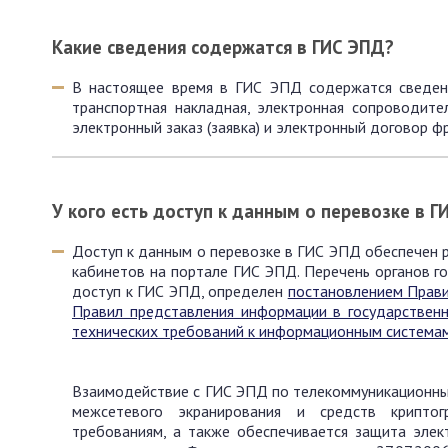
Какие сведения содержатся в ГИС ЭПД?
В настоящее время в ГИС ЭПД содержатся сведен
транспортная накладная, электронная сопроводител
электронный заказ (заявка) и электронный договор ф
У кого есть доступ к данным о перевозке в 
Доступ к данным о перевозке в ГИС ЭПД обеспечен
кабинетов на портале ГИС ЭПД. Перечень органов г
доступ к ГИС ЭПД, определен
постановлением Прави
Правил представления информации в государствен
технических требований к информационным система
Взаимодействие с ГИС ЭПД по телекоммуникационны
межсетевого экранирования и средств крипто
требованиям, а также обеспечивается защита элек