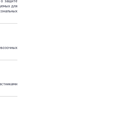
 о защите
уемых для
сональных
евозочных
стниками