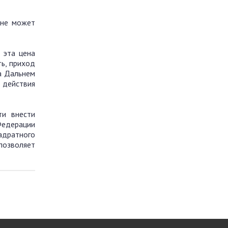
 не может
 эта цена
ть, приход
а Дальнем
 действия
ти внести
Федерации
адратного
позволяет