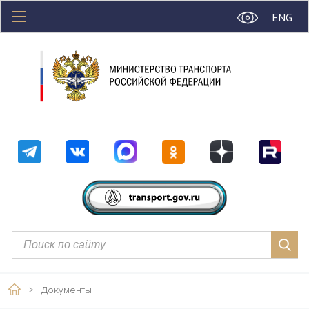
ENG
>
Документы