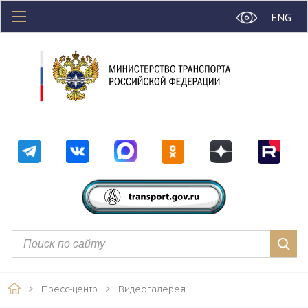
ENG
>
Пресс-центр
>
Видеогалерея