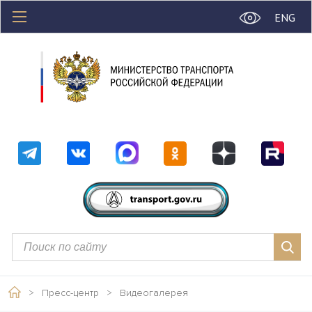
ENG
>
Пресс-центр
>
Видеогалерея