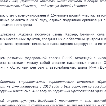
ревозчиков, улучшится качество жизни граждан и общая экол
кательность области
», – подчеркнул Андрей Никитин.
ра, стал отремонтированный 15-километровый участок авто
шение ремонта в 2026 году, однако подрядная организация р
 намеченного срока.
ликовка, Жуковка, поселков Стишь, Карьер, Гремячий, села
тих населенных пунктов, соединяя их с областным центром и 
е здесь проходят несколько пассажирских маршрутов, а инте
.
шем развитии федеральной трассы Р-119, входящей в числ
 она связывает между собой десятки населенных пунктов О
ступ к областным центрам с автомобильных дорог М-4 «До
инамику строительства аэропортового комплекса «Орел
орт не функционировал с 2010 года и был исключен из Государ
трукции начались в 2022 году по поручению Председателя Прави
вой инфраструктуры. Воздушный транспорт – это важный
ическому росту и улучшению качества жизни населения
», – ск