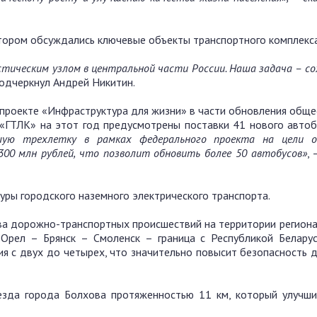
отором обсуждались ключевые объекты транспортного комплекса
стическим узлом в центральной части России. Наша задача
–
со
подчеркнул Андрей Никитин.
цпроекте «Инфраструктура для жизни» в части обновления общ
 «ГТЛК» на этот год предусмотрены поставки 41 нового автобу
ую трехлетку в рамках федерального проекта на цели о
00 млн рублей, что позволит обновить более 50 автобусов»
,
ры городского наземного электрического транспорта.
ва дорожно-транспортных происшествий на территории региона.
рел – Брянск – Смоленск – граница с Республикой Беларус
я с двух до четырех, что значительно повысит безопасность 
езда города Болхова протяженностью 11 км, который улучши