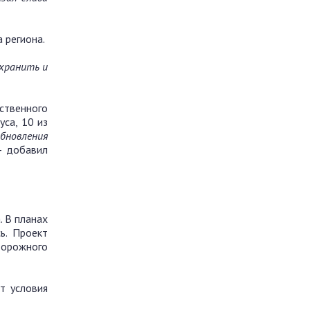
 региона.
хранить и
ественного
са, 10 из
бновления
 – добавил
 В планах
ь. Проект
дорожного
т условия