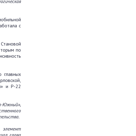
огическая
мобильной
аботала с
 Становой
вторым по
нсивность
о главных
рловской,
н» и Р-22
-Южный»,
ственного
тельства.
 элемент
азал глава