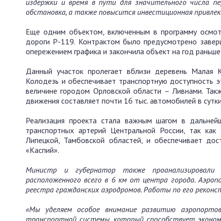
издержки и время в пути для значительного числа пе
обстановка, а также повысится инвестиционная привле
Еще одним объектом, включенным в программу осмот
дороги Р-119. Контрактом было предусмотрено завер
опережением графика и закончила объект на год раньше
Данный участок пролегает вблизи деревень Малая Ку
Колодезь и обеспечивает транспортную доступность э
величине городом Орловской области – Ливнами. Такж
движения составляет почти 16 тыс. автомобилей в сутки
Реализация проекта стала важным шагом в дальней
транспортных артерий Центральной России, так как
Липецкой, Тамбовской областей, и обеспечивает до
«Каспий».
Министр и губернатор также проанализировали д
расположенного всего в 6 км от центра города. Аэроп
реестра гражданских аэродромов. Работы по его реконс
«
Мы уделяем особое внимание развитию аэропорто
транспортной системы, который способствует эконом