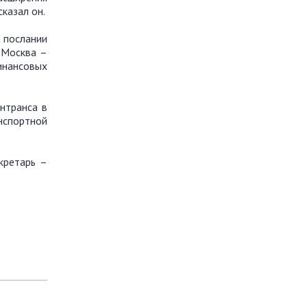
казал он.
 послании
 Москва –
инансовых
нтранса в
нспортной
кретарь –