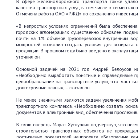
В сфере железнодорожного транспорта также удалос
качества транспортных услуг, в том числе в сегментах
Отмечена работа ОАО «РЖД» по сохранению инвестици
«В непростых условиях ограничений была обеспечена
городских агломерациях существенно обновлен подви
почти на 1% объемов грузоперевозок внутренним вод
мощностей позволил создать условия для возврата о
продукции. В прошлом году было введено в эксплуатаци
уточнил он.
Основной задачей на 2021 год Андрей Белоусов на
«Необходимо выработать понятные и справедливые пр
ценообразование на транспортные услуги, что даст в
долгосрочные планы», – сказал он.
Не менее значимыми являются задачи увеличения моб
транспортного комплекса. «Необходимо создать основ
документов в электронный вид, обеспечения прослежива
В свою очередь Марат Хуснуллин подчеркнул, что несм
строительство транспортных объектов не прекращал
достижение показателей нацпроекта «Безопасные кач