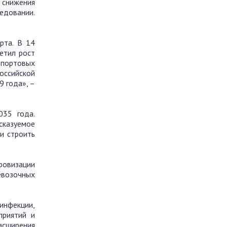
 снижения
ледовании.
рта. В 14
етил рост
 портовых
оссийской
9 года», –
035 года.
сказуемое
и строить
ровизации
евозочных
инфекции,
приятий и
асширения