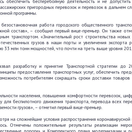
ь обеспечить бесперебойную деятельность и не допустить
 пассажирских пригородных перевозок и перевозок в дальнем с
онной программы.
 безостановочная работа городского общественного транспо
жной состав», – сообщил первый вице-премьер. Он также отм
ным транспортом. «Значительный рост строительства новых
течественных грузов в наши порты и увеличения экспорта р
ю 33 млн тонн мощностей, что почти на треть выше уровня 201
звал разработку и принятие Транспортной стратегии до 2
инципы предоставления транспортных услуг, обеспечить пред
озможность потребителям сокращать сроки доставки товаров 
ильности населения, повышения комфортности перевозок, циф
у для беспилотного движения транспорта, перевода всех пер
емости грузов», – отметил первый вице-премьер.
отря на сложнейшие условия распространения коронавирусной 
ось. Отмечены положительные результаты реализации меро
ественные дороги» и Комплексного плана модернизации и р