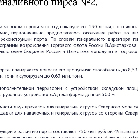
еналивного пирса №2.
морском торговом порту, накануне его 130-летия, состоялось
но, первоначально предполагалось окончание работ по вв
реконструкции порта. По словам генерального директора ге
рограммы возрождения торгового флота России В.Аристархова,
 налоговые бюджеты России и Дагестана дополучат в год окол
рта, планируется довести его пропускную способность до 8,53
. тонн и сухогрузам до 0,63 млн. тонн.
дополнительной территории с устройством складской пло
разгрузочное устройство ж/д платформы длиной 500 м.
части двух причалов для генеральных грузов Северного мола с
щадки для навалочных и генеральных грузов со стороны Север
укции и развитию порта составляет 750 млн. рублей. Финансир
ия, привлеченных средств, а также средств республиканского б