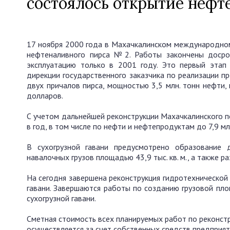
состоялось открытие нефт
17 ноября 2000 года в Махачкалинском международном 
нефтеналивного пирса №2. Работы закончены досроч
эксплуатацию только в 2001 году. Это первый этап 
дирекции государственного заказчика по реализации п
двух причалов пирса, мощностью 3,5 млн. тонн нефти,
долларов.
С учетом дальнейшей реконструкции Махачкалинского по
в год, в том числе по нефти и нефтепродуктам до 7,9 млн
В сухогрузной гавани предусмотрено образование 
навалочных грузов площадью 43,9 тыс. кв. м., а также 
На сегодня завершена реконструкция гидротехнической 
гавани. Завершаются работы по созданию грузовой пло
сухогрузной гавани.
Сметная стоимость всех планируемых работ по реконстр
осуществляется за счет собственных средств предприят