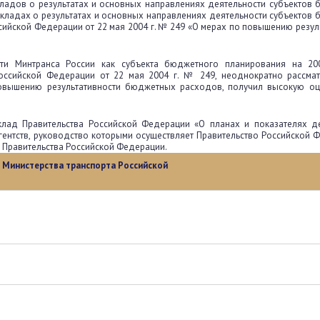
ладов о результатах и основных направлениях деятельности субъектов
кладах о результатах и основных направлениях деятельности субъектов
ийской Федерации от 22 мая 2004 г. № 249 «О мерах по повышению резул
ти Минтранса России как субъекта бюджетного планирования на 2005
оссийской Федерации от 22 мая 2004 г. № 249, неоднократно рассмат
повышению результативности бюджетных расходов, получил высокую оц
лад Правительства Российской Федерации «О планах и показателях де
ентств, руководство которыми осуществляет Правительство Российской 
и Правительства Российской Федерации.
и Министерства транспорта Российской