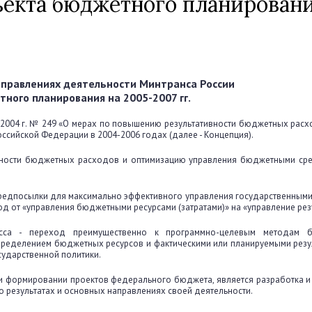
ъекта бюджетного планирован
аправлениях деятельности Минтранса России
тного планирования на 2005-2007 гг.
 2004 г. № 249 «О мерах по повышению результативности бюджетных рас
сийской Федерации в 2004-2006 годах (далее - Концепция).
вности бюджетных расходов и оптимизацию управления бюджетными сре
предпосылки для максимально эффективного управления государственным
од от «управления бюджетными ресурсами (затратами)» на «управление рез
сса - переход преимущественно к программно-целевым методам 
ределением бюджетных ресурсов и фактическими или планируемыми резу
сударственной политики.
и формировании проектов федерального бюджета, является разработка 
результатах и основных направлениях своей деятельности.