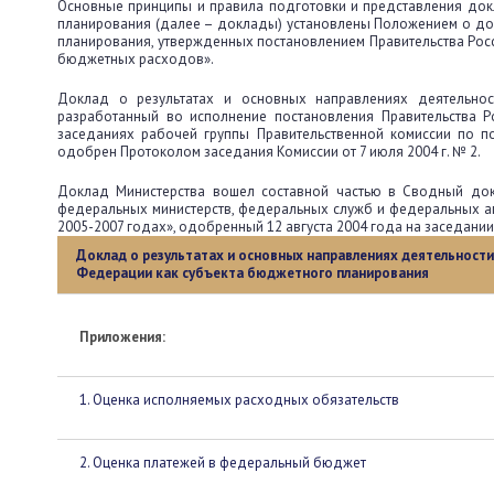
Основные принципы и правила подготовки и представления док
планирования (далее – доклады) установлены Положением о до
планирования, утвержденных постановлением Правительства Росс
бюджетных расходов».
Доклад о результатах и основных направлениях деятельнос
разработанный во исполнение постановления Правительства Р
заседаниях рабочей группы Правительственной комиссии по 
одобрен Протоколом заседания Комиссии от 7 июля 2004 г. № 2.
Доклад Министерства вошел составной частью в Сводный док
федеральных министерств, федеральных служб и федеральных аг
2005-2007 годах», одобренный 12 августа 2004 года на заседани
Доклад о результатах и основных направлениях деятельност
Федерации как субъекта бюджетного планирования
Приложения:
1. Оценка исполняемых расходных обязательств
2. Оценка платежей в федеральный бюджет