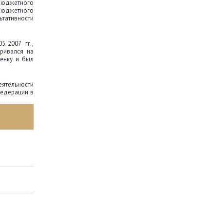
 бюджетного
 бюджетного
ьтативности
-2007 гг.,
ривался на
енку и был
ятельности
Федерации в