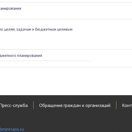
ланирования
 по целям, задачам и бюджетным целевым
юджетного планирования
Пресс-служба
Обращения граждан и организаций
Конт
mintrans.ru