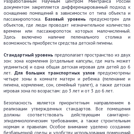
Разработанным Научным центром Минтранса России
документом закрепляется дифференцированный подход к
оснащению помещений в зависимости от типа объекта и
пассажиропотока.
Базовый уровень
предусмотрен для
объектов, где люди проводят незначительное количество
времени или пассажиропоток которых малочисленный.
Здесь включено наличие пеленального столика и
возможность приобрести средства детской гигиены.
С
тандартный
уровень
предполагает пространство из двух
зон: зона кормления (отдельные капсулы, где мать может
уединиться) и одна общая детская игровая для детей до 6
лет.
Для
больших
транспортных узлов
предусмотрены
четыре зоны в комнате матери и ребенка (пеленание и
гигиена, кормление, сон, семейный туалет), а также детская
игровая зона по возрастам: до 3 лет и от 3 до 6 лет.
Безопасность является приоритетным направлением в
реализации утвержденных стандартов. Все помещения
должны соответствовать действующим санитарно-
эпидемиологическим требованиям, а также строительным
нормам и правилам. Особое внимание уделено созданию
безбарьерной среды и удобству использования помещений