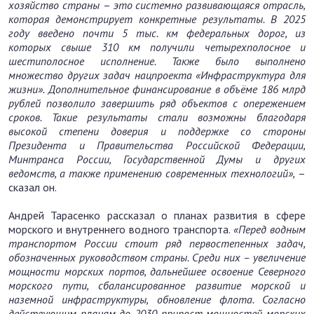
хозяйство страны
–
это системно развивающаяся отрасль,
которая демонстрирует конкретные результаты. В 2025
году введено почти 5 тыс. км федеральных дорог, из
которых свыше 310 км получили четырехполосное и
шестиполосное исполнение. Также было выполнено
множество других задач нацпроекта «Инфраструктура для
жизни». Дополнительное финансирование в объёме 186 млрд
рублей позволило завершить ряд объектов с опережением
сроков. Такие результаты стали возможны благодаря
высокой степени доверия и поддержке со стороны
Президента и Правительства Российской Федерации,
Минтранса России, Государственной Думы и других
ведомств, а также применению современных технологий»,
–
сказал он.
Андрей Тарасенко рассказал о планах развития в сфере
морского и внутреннего водного транспорта.
«Перед водным
транспортом России стоит ряд первостепенных задач,
обозначенных руководством страны. Среди них – увеличение
мощности морских портов, дальнейшее освоение Северного
морского пути, сбалансированное развитие морской и
наземной инфраструктуры, обновление флота. Согласно
действующим планам до 2030 прирост мощностей морских