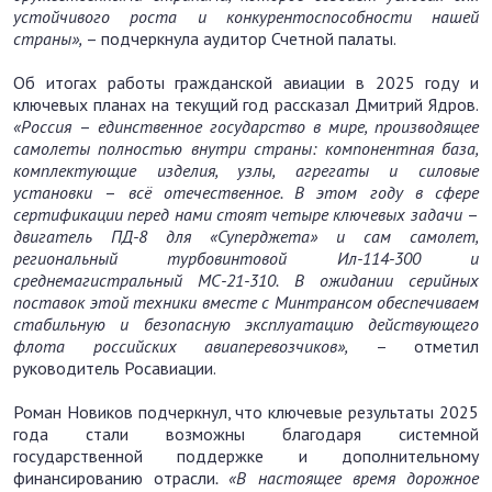
устойчивого роста и конкурентоспособности нашей
страны»,
– подчеркнула аудитор Счетной палаты.
Об итогах работы гражданской авиации в 2025 году и
ключевых планах на текущий год рассказал Дмитрий Ядров.
«Россия
–
единственное государство в мире, производящее
самолеты полностью внутри страны: компонентная база,
комплектующие изделия, узлы, агрегаты и силовые
установки
–
всё отечественное. В этом году в сфере
сертификации перед нами стоят четыре ключевых задачи
–
двигатель ПД-8 для «Суперджета» и сам самолет,
региональный турбовинтовой Ил-114-300 и
среднемагистральный МС-21-310. В ожидании серийных
поставок этой техники вместе с Минтрансом обеспечиваем
стабильную и безопасную эксплуатацию действующего
флота российских авиаперевозчиков»,
– отметил
руководитель Росавиации.
Роман Новиков подчеркнул, что ключевые результаты 2025
года стали возможны благодаря системной
государственной поддержке и дополнительному
финансированию отрасли
. «В настоящее время дорожное