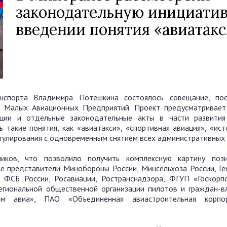
законодательную инициатив
введении понятия «авиатак
нспорта Владимира Потешкина состоялось совещание, по
 Малых Авиационных Предприятий. Проект предусматривает
ции и отдельные законодательные акты в части развити
 такие понятия, как «авиатакси», «спортивная авиация», «ис
гулирования с одновременным снятием всех административных 
иков, что позволило получить комплексную картину поз
ие представители Минобороны России, Минсельхоза России, Ге
, ФСБ России, Росавиации, Ространснадзора, ФГУП «Госкорп
гиональной общественной организации пилотов и граждан-в
ом авиа», ПАО «Объединенная авиастроительная корпо