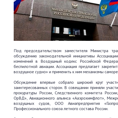
Под председательством заместителя Министра тра
обсуждению законодательной инициативы Ассоциации
изменений в Воздушный кодекс Российской Федера
беспилотной авиации. Ассоциация предлагает закрепить
воздушное судно» и применить к ним механизмы саморе
Обсуждение впервые собрало широкий круг участн
заинтересованных сторон. В совещании приняли участ
прокуратуры России, Следственного комитета России
ОрВД», Авиационного альянса «Ааэрохимфлот», Межре
воздушных судов, ООО Авиапредприятия «Газпр
Профессионального союза летного состава России.