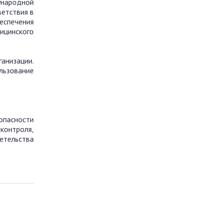
ународной
ветствия в
беспечения
ицинского
анизации.
льзование
опасности
 контроля,
етельства