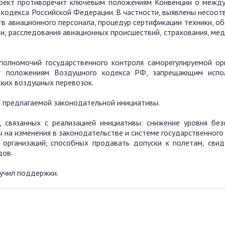
роект противоречит ключевым положениям Конвенции о межд
кодекса Российской Федерации. В частности, выявлены несоот
в авиационного персонала, процедур сертификации техники, о
и, расследования авиационных происшествий, страхования, мед
полномочий государственного контроля саморегулируемой орг
ит положениям Воздушного кодекса РФ, запрещающим испо
ких воздушных перевозок.
и предлагаемой законодательной инициативы.
, связанных с реализацией инициативы: снижение уровня без
на изменения в законодательстве и системе государственного
 организаций, способных продавать допуски к полетам, свид
дов.
лучил поддержки.