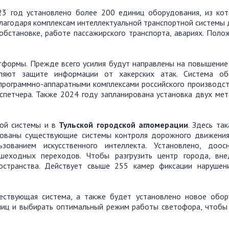
3 год установлено более 200 единиц оборудования, из ко
Благодаря комплексам интеллектуальной транспортной системы
бстановке, работе пассажирского транспорта, авариях. Поло
атформы. Прежде всего усилия будут направлены на повышение
ляют защите информации от хакерских атак. Система об
программно-аппаратными комплексами российского производст
спетчера. Также 2024 году запланирована установка двух мет
ной системы и в
Тульской городской агломерации
. Здесь та
рованы существующие системы контроля дорожного движения
зованием искусственного интеллекта. Установлено, доо
еходных переходов. Чтобы разгрузить центр города, вн
остранства. Действует свыше 255 камер фиксации нарушен
ствующая система, а также будет установлено новое обор
улиц и выбирать оптимальный режим работы светофора, чтобы