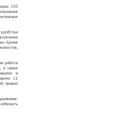
торых 150
 дорожные
жительные
 удобства
еспечения
ва. Кроме
еопостов,
кая работа
, а также
снащено и
едрено 11
ий правил
удование,
 избежать