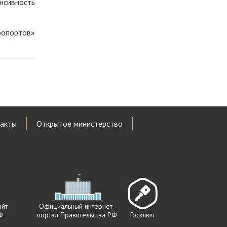
нсивность
ропортов»
акты
Открытое министерство
айт
Официальный интернет-
Ф
портал Правительства РФ
Госключ