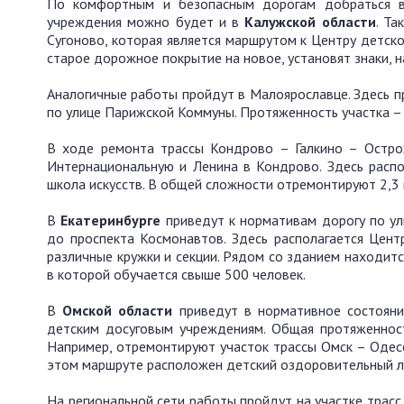
По комфортным и безопасным дорогам добраться в 
учреждения можно будет и в
Калужской области
. Т
Сугоново, которая является маршрутом к Центру детско
старое дорожное покрытие на новое, установят знаки, н
Аналогичные работы пройдут в Малоярославце. Здесь п
по улице Парижской Коммуны. Протяженность участка – 
В ходе ремонта трассы Кондрово – Галкино – Остро
Интернациональную и Ленина в Кондрово. Здесь распо
школа искусств. В общей сложности отремонтируют 2,3
В
Екатеринбурге
приведут к нормативам дорогу по у
до проспекта Космонавтов. Здесь располагается Цент
различные кружки и секции. Рядом со зданием находитс
в которой обучается свыше 500 человек.
В
Омской области
приведут в нормативное состояни
детским досуговым учреждениям. Общая протяженност
Например, отремонтируют участок трассы Омск – Одесс
этом маршруте расположен детский оздоровительный ла
На региональной сети работы пройдут на участке трасс