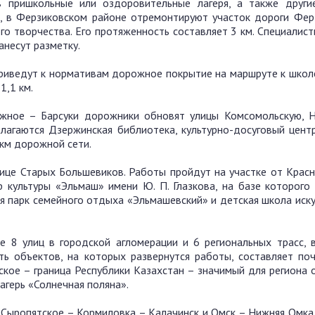
пришкольные или оздоровительные лагеря, а также други
ак, в Ферзиковском районе отремонтируют участок дороги Фе
го творчества. Его протяженность составляет 3 км. Специалис
анесут разметку.
риведут к нормативам дорожное покрытие на маршруте к школе
1,1 км.
жное – Барсуки дорожники обновят улицы Комсомольскую, Н
лагаются Дзержинская библиотека, культурно-досуговый центр
 км дорожной сети.
лице Старых Большевиков. Работы пройдут на участке от Крас
р культуры «Эльмаш» имени Ю. П. Глазкова, на базе которого
я парк семейного отдыха «Эльмашевский» и детская школа иск
е 8 улиц в городской агломерации и 6 региональных трасс, 
ь объектов, на которых развернутся работы, составляет поч
кое – граница Республики Казахстан – значимый для региона о
герь «Солнечная поляна».
 Сыропятское – Кормиловка – Калачинск и Омск – Нижняя Омка