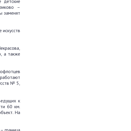
е детские
рзиково –
ты заменят
 искусств
екрасова,
, а также
нофлотцев
 работают
усств № 5,
ведущих к
ти 60 км.
бъект. На
 – граница