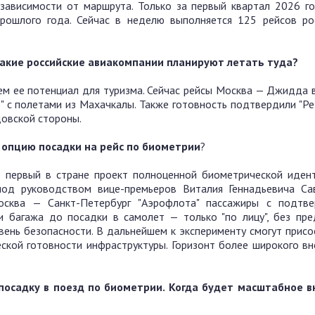
зависимости от маршрута. Только за первый квартал 2026 г
рошлого года. Сейчас в неделю выполняется 125 рейсов ро
Какие российские авиакомпании планируют летать туда?
ем ее потенциал для туризма. Сейчас рейсы Москва — Джидда 
т" с полетами из Махачкалы. Также готовность подтвердили "Ре
овской стороны.
т опцию посадки на рейс по биометрии
?
 первый в стране проект полноценной биометрической иден
под руководством вице-премьеров Виталия Геннадьевича Са
осква — Санкт-Петербург "Аэрофлота" пассажиры с подтв
и багажа до посадки в самолет — только "по лицу", без пре
вень безопасности. В дальнейшем к эксперименту смогут присо
ской готовности инфраструктуры. Горизонт более широкого вн
посадку в поезд по биометрии. Когда будет масштабное 