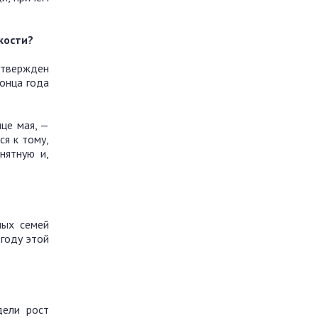
кости?
утвержден
онца года
це мая, —
ся к тому,
нятную и,
ных семей
 году этой
дели рост