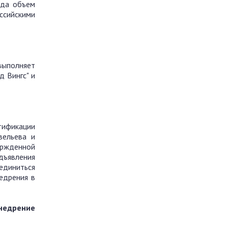
ода объем
ссийскими
выполняет
д Вингс" и
тификации
вельева и
ержденной
дъявления
единиться
едрения в
внедрение