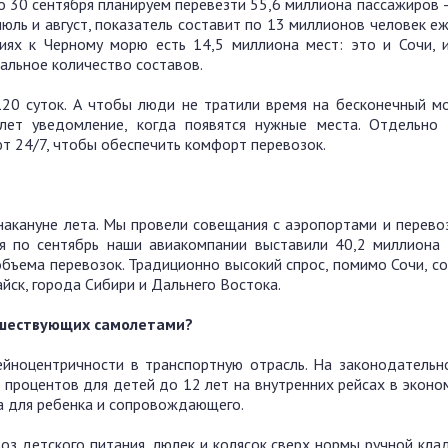
по 30 сентября планируем перевезти 55,6 миллиона пассажиров 
июль и август, показатель составит по 13 миллионов человек е
иях к Черному морю есть 14,5 миллиона мест: это и Сочи, и
альное количество составов.
20 суток. А чтобы люди не тратили время на бесконечный мо
шлет уведомление, когда появятся нужные места. Отдельно
 24/7, чтобы обеспечить комфорт перевозок.
акануне лета. Мы провели совещания с аэропортами и перевоз
ая по сентябрь наши авиакомпании выставили 40,2 миллиона 
объема перевозок. Традиционно высокий спрос, помимо Сочи, с
айск, города Сибири и Дальнего Востока.
ешествующих самолетами?
йноцентричности в транспортную отрасль. На законодательн
0 процентов для детей до 12 лет на внутренних рейсах в эконо
а для ребенка и сопровождающего.
з детского питания, люлек и колясок сверх нормы ручной кла