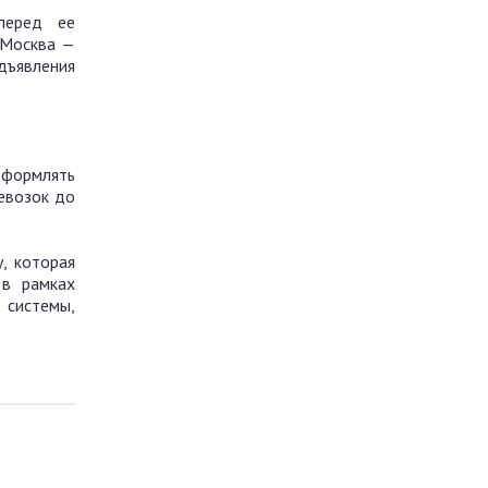
перед ее
 Москва —
дъявления
оформлять
евозок до
, которая
 в рамках
 системы,