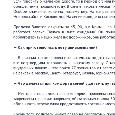
Если говорить о железной дороге, то в период с 1 мая 
больше, чем в прошлом году. В самые пиковые месяцы, 
Особое внимание, конечно, нашему югу. На направлен
Новороссийск, и Кисловодск. На линии выведено максим
Продажи билетов открыты за 45, 90, а в Крым — за 1
работает сервис "Заявка в лист ожидания". Он при
поблагодарить наших железнодорожников, они работают
— Как приготовились к лету авиакомпании?
— В авиации также прошла основательная подготовка н
все подтвердили готовность к высокому сезону. С м
внутренних линиях — это почти 77 процентов от всего 
на рейсах в Москву, Санкт-Петербург, Казань, Горно-Алт
— Что делается для комфорта семей с детьми, пут
— Минтранс последовательно внедряет принципы семе
закреплены гарантии: например, обязательная скидка 5
обязанность перевозчика предоставлять соседние мест
Кроме того, родители имеют право на бесплатный прово