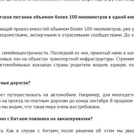
етское питание объемом более 100 миллилитров в одной ем
шающий провоз емкостей объемом более 100 миллилитров, уже 
 ведомствами, экспертными и отраслевыми сообществами. До к
семейноцентричности. Последний из них, принятый нами в кон
ровых зон на объектах транспортной инфраструктуры. Стремим
втомобильных вокзалах страны родители видели единую, по
тных дорогах?
ет путешествовать на автомобиле. Например, для многодет
в на проезд по платным дорогам до конца сентября. В прошлом
 мы видим, что такая мера очень востребована.
виз с Китаем повлияла на авиаперевозки?
а. Как в случае с Китаем, после решения об этом мы уви