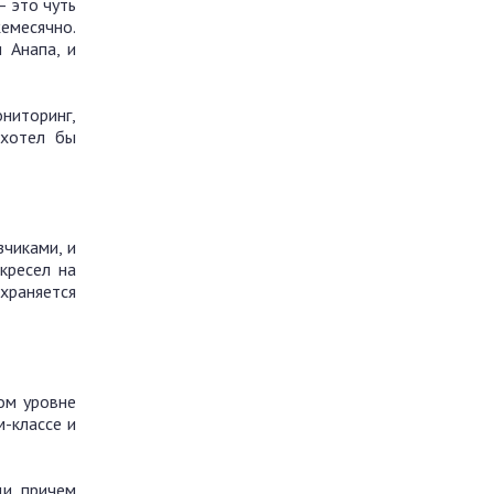
— это чуть
жемесячно.
 Анапа, и
ниторинг,
 хотел бы
чиками, и
кресел на
охраняется
ом уровне
м-классе и
ди, причем