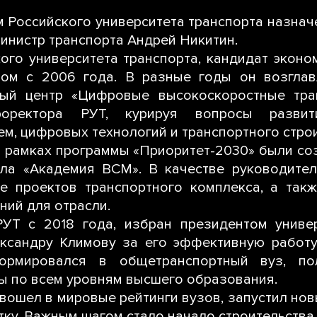
 Российского университета транспорта назнач
Министр транспорта Андрей Никитин.
ого университета транспорта, кандидат эконо
етом с 2006 года. В разные годы он возгла
ный центр «Цифровые высокоскоростные тра
оректора РУТ, курируя вопросы развити
м, цифровых технологий и транспортного строи
в рамках программы «Приоритет-2030» были со
ла «Академия ВСМ». В качестве руководител
е проектов транспортного комплекса, а так
ний для отрасли.
РУТ с 2018 года, избран президентом униве
сандру Климову за его эффективную работу,
ормировался в общетранспортный вуз, по
ы по всем уровням высшего образования.
т вошел в мировые рейтинги вузов, запустил но
ку. Важным шагом стало начало строительства