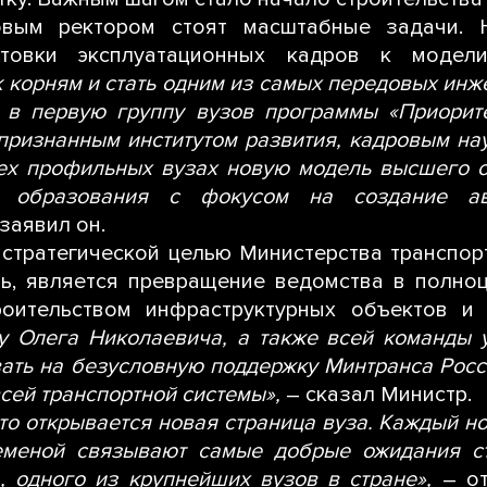
овым ректором стоят масштабные задачи. 
товки эксплуатационных кадров к модели
 корням и стать одним из самых передовых инж
 в первую группу вузов программы «Приорите
признанным институтом развития, кадровым на
всех профильных вузах новую модель высшего 
го образования с фокусом на создание ав
 заявил он.
 стратегической целью Министерства транспорт
ль, является превращение ведомства в полноц
оительством инфраструктурных объектов и
у Олега Николаевича, а также всей команды у
вать на безусловную поддержку Минтранса Росс
сей транспортной системы»,
– сказал Министр.
то открывается новая страница вуза. Каждый н
еменой связывают самые добрые ожидания ст
а, одного из крупнейших вузов в стране»,
– о