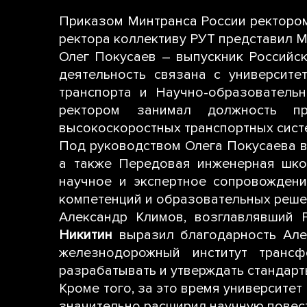
Приказом Минтранса России ректором
ректора коллективу РУТ представил 
Олег Покусаев – выпускник Российск
деятельность связана с университ
транспорта и Научно-образователь
ректором занимал должность пр
высокоскоростных транспортных систе
Под руководством Олега Покусаева 
а также Передовая инженерная шко
научное и экспертное сопровождени
компетенций и образовательных реше
Александр Климов, возглавлявший 
Никитин
выразил благодарность Алек
железнодорожный институт трансф
разрабатывать и утверждать стандарт
Кроме того, за это время университе
значительно расширил научную повест