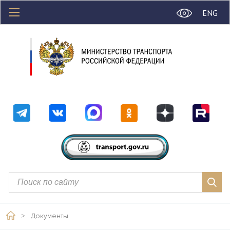
ENG
>
Документы